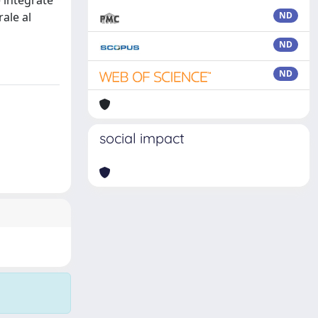
e integrate
ale al
ND
ND
ND
social impact