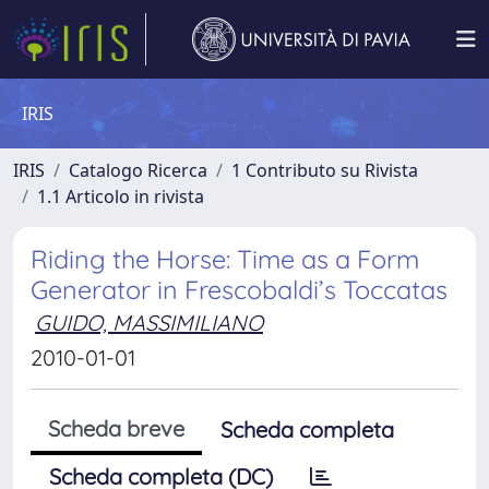
IRIS
IRIS
Catalogo Ricerca
1 Contributo su Rivista
1.1 Articolo in rivista
Riding the Horse: Time as a Form
Generator in Frescobaldi’s Toccatas
GUIDO, MASSIMILIANO
2010-01-01
Scheda breve
Scheda completa
Scheda completa (DC)