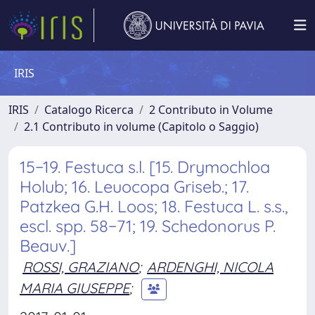
IRIS
IRIS
Catalogo Ricerca
2 Contributo in Volume
2.1 Contributo in volume (Capitolo o Saggio)
15−19. Festuca s.l. [15. Drymochloa
Holub; 16. Leuocopa Griseb.; 17.
Patzkea G.H. Loos; 18. Festuca L. s.s.,
escl. spp. 58−71; 19. Schedonorus P.
Beauv.]
ROSSI, GRAZIANO
;
ARDENGHI, NICOLA
MARIA GIUSEPPE
;