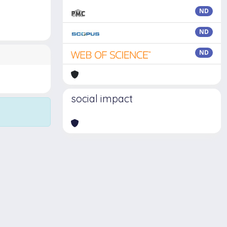
ND
ND
ND
social impact