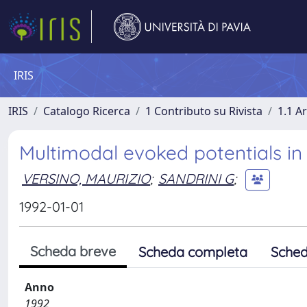
IRIS
IRIS
Catalogo Ricerca
1 Contributo su Rivista
1.1 Ar
Multimodal evoked potentials i
VERSINO, MAURIZIO
;
SANDRINI G
;
1992-01-01
Scheda breve
Scheda completa
Sched
Anno
1992