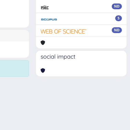
ND
5
ND
social impact