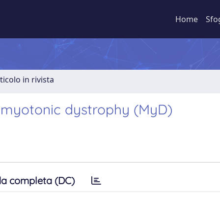
Home
Sfo
ticolo in rivista
n myotonic dystrophy (MyD)
a completa (DC)