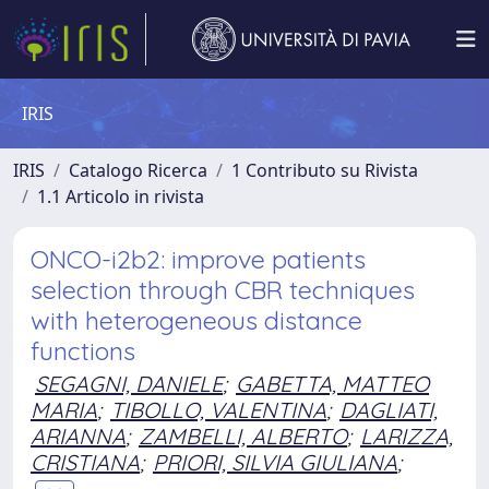
IRIS
IRIS
Catalogo Ricerca
1 Contributo su Rivista
1.1 Articolo in rivista
ONCO-i2b2: improve patients
selection through CBR techniques
with heterogeneous distance
functions
SEGAGNI, DANIELE
;
GABETTA, MATTEO
MARIA
;
TIBOLLO, VALENTINA
;
DAGLIATI,
ARIANNA
;
ZAMBELLI, ALBERTO
;
LARIZZA,
CRISTIANA
;
PRIORI, SILVIA GIULIANA
;