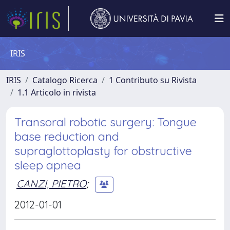
IRIS
IRIS
Catalogo Ricerca
1 Contributo su Rivista
1.1 Articolo in rivista
Transoral robotic surgery: Tongue
base reduction and
supraglottoplasty for obstructive
sleep apnea
CANZI, PIETRO
;
2012-01-01