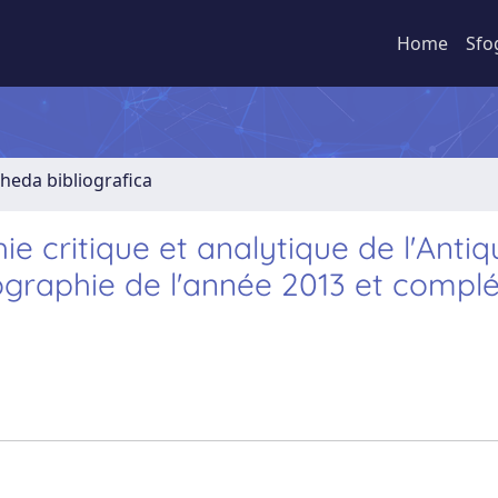
Home
Sfo
cheda bibliografica
ie critique et analytique de l'Antiq
iographie de l'année 2013 et comp