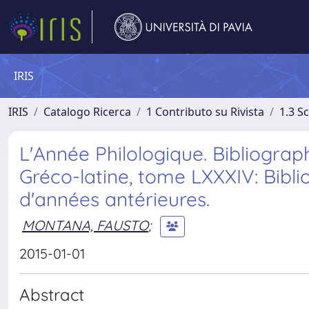
IRIS
IRIS
Catalogo Ricerca
1 Contributo su Rivista
1.3 S
L'Année Philologique. Bibliograph
Gréco-latine, tome LXXXIV: Bibl
d'années antérieures.
MONTANA, FAUSTO
;
2015-01-01
Abstract