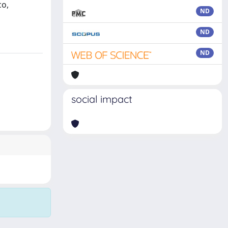
co,
ND
ND
ND
social impact