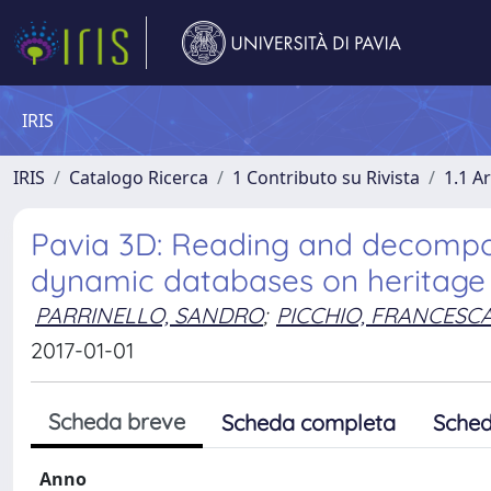
IRIS
IRIS
Catalogo Ricerca
1 Contributo su Rivista
1.1 Ar
Pavia 3D: Reading and decomposi
dynamic databases on heritage
PARRINELLO, SANDRO
;
PICCHIO, FRANCESC
2017-01-01
Scheda breve
Scheda completa
Sched
Anno