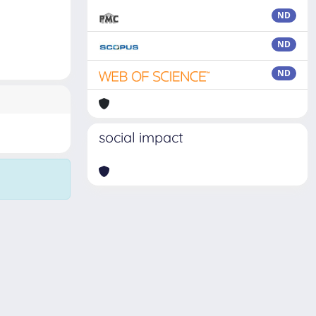
ND
ND
ND
social impact