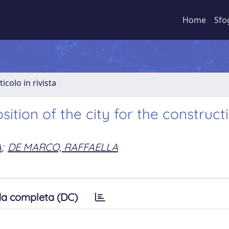
Home
Sfo
ticolo in rivista
tion of the city for the construct
A
;
DE MARCO, RAFFAELLA
a completa (DC)