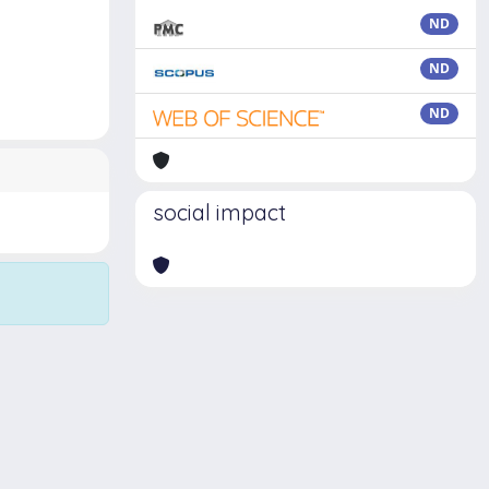
ND
ND
ND
social impact