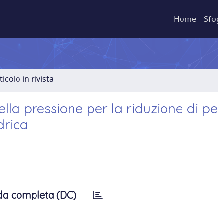
Home
Sfo
ticolo in rivista
lla pressione per la riduzione di pe
idrica
da completa (DC)