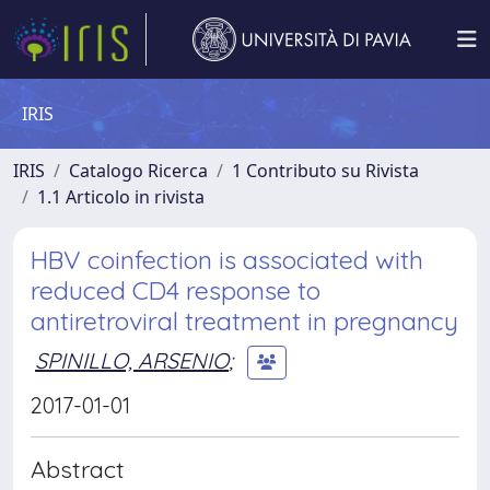
IRIS
IRIS
Catalogo Ricerca
1 Contributo su Rivista
1.1 Articolo in rivista
HBV coinfection is associated with
reduced CD4 response to
antiretroviral treatment in pregnancy
SPINILLO, ARSENIO
;
2017-01-01
Abstract