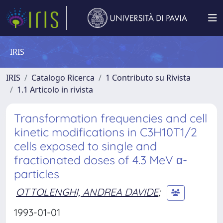
IRIS
IRIS
Catalogo Ricerca
1 Contributo su Rivista
1.1 Articolo in rivista
Transformation frequencies and cell
kinetic modifications in C3H10T1/2
cells exposed to single and
fractionated doses of 4.3 MeV α-
particles
OTTOLENGHI, ANDREA DAVIDE
;
1993-01-01