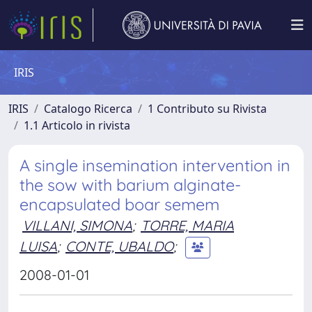
IRIS
IRIS
Catalogo Ricerca
1 Contributo su Rivista
1.1 Articolo in rivista
A single insemination intervention in
the sow with barium alginate-
encapsulated boar semem
VILLANI, SIMONA
;
TORRE, MARIA
LUISA
;
CONTE, UBALDO
;
2008-01-01