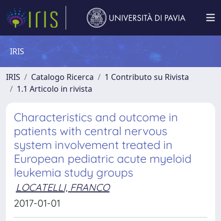
IRIS
IRIS
Catalogo Ricerca
1 Contributo su Rivista
1.1 Articolo in rivista
Characteristics and outcome in
patients with central nervous
system involvement treated in
European pediatric acute myeloid
leukemia study groups
LOCATELLI, FRANCO
2017-01-01