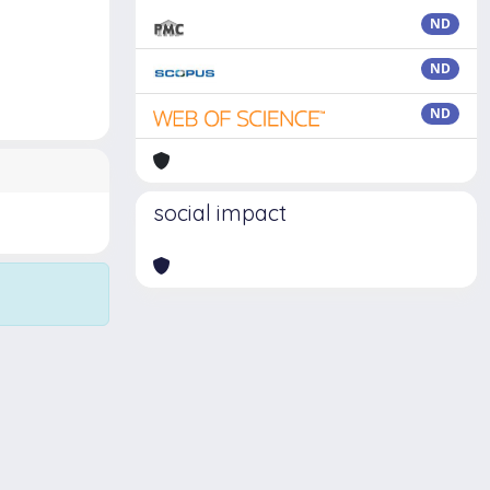
ND
ND
ND
social impact