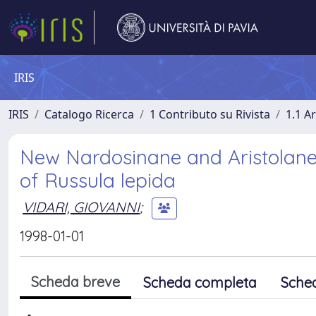
IRIS
IRIS
Catalogo Ricerca
1 Contributo su Rivista
1.1 Ar
New Nardosinane and Aristolane 
of Russula lepida
VIDARI, GIOVANNI
;
1998-01-01
Scheda breve
Scheda completa
Sche