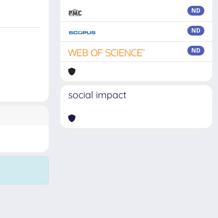
ND
ND
ND
social impact