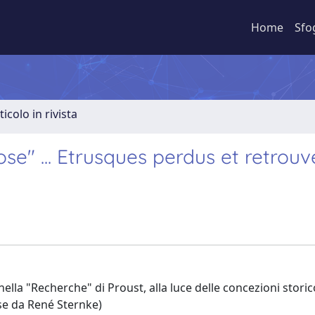
Home
Sfo
ticolo in rivista
se" ... Etrusques perdus et retrouv
 nella "Recherche" di Proust, alla luce delle concezioni storic
ese da René Sternke)