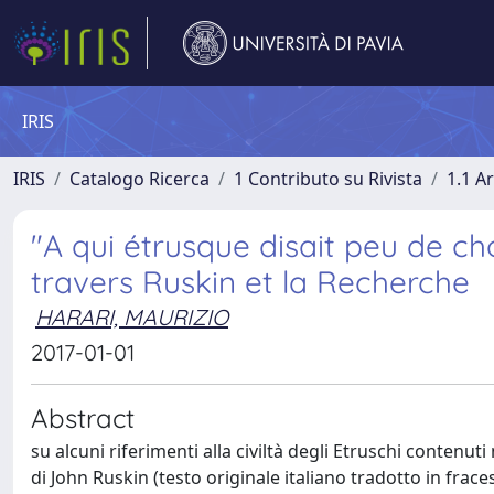
IRIS
IRIS
Catalogo Ricerca
1 Contributo su Rivista
1.1 Ar
"A qui étrusque disait peu de cho
travers Ruskin et la Recherche
HARARI, MAURIZIO
2017-01-01
Abstract
su alcuni riferimenti alla civiltà degli Etruschi contenuti
di John Ruskin (testo originale italiano tradotto in frac