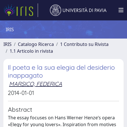
IRIS
IRIS
Catalogo Ricerca
1 Contributo su Rivista
1.1 Articolo in rivista
Il poeta e la sua elegia del desiderio
inappagato
MARSICO, FEDERICA
2014-01-01
Abstract
The essay focuses on Hans Werner Henze’s opera
«Elegy for young lovers». Inspiration from motives