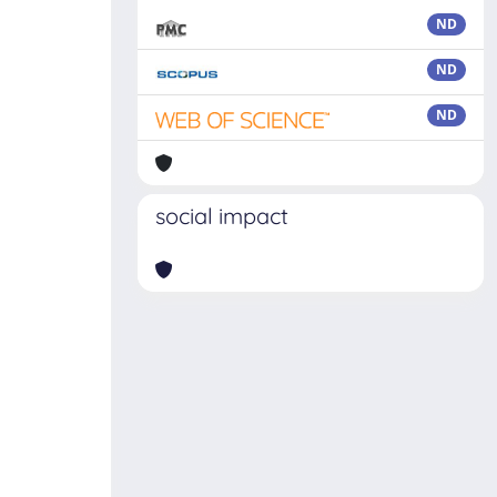
ND
ND
ND
social impact