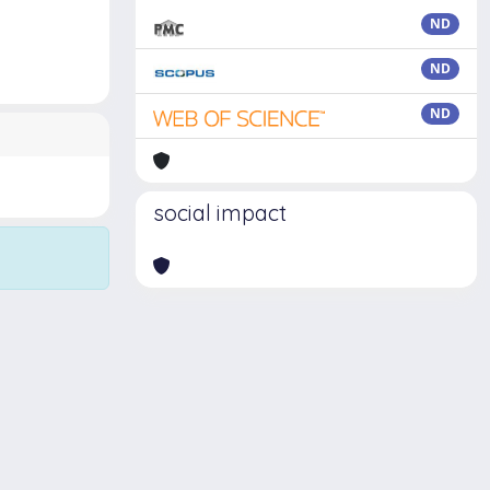
ND
ND
ND
social impact