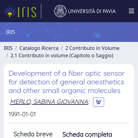
IRIS
IRIS
Catalogo Ricerca
2 Contributo in Volume
2.1 Contributo in volume (Capitolo o Saggio)
Development of a fiber optic sensor
for detection of general anesthetics
and other small organic molecules
MERLO, SABINA GIOVANNA
;
1991-01-01
Scheda breve
Scheda completa