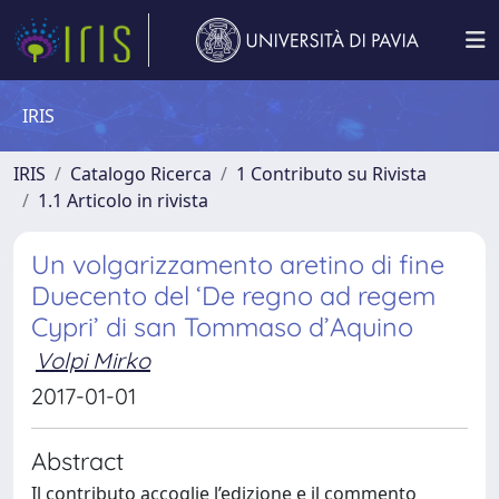
IRIS
IRIS
Catalogo Ricerca
1 Contributo su Rivista
1.1 Articolo in rivista
Un volgarizzamento aretino di fine
Duecento del ‘De regno ad regem
Cypri’ di san Tommaso d’Aquino
Volpi Mirko
2017-01-01
Abstract
Il contributo accoglie l’edizione e il commento