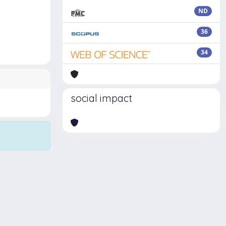
ND
36
34
social impact