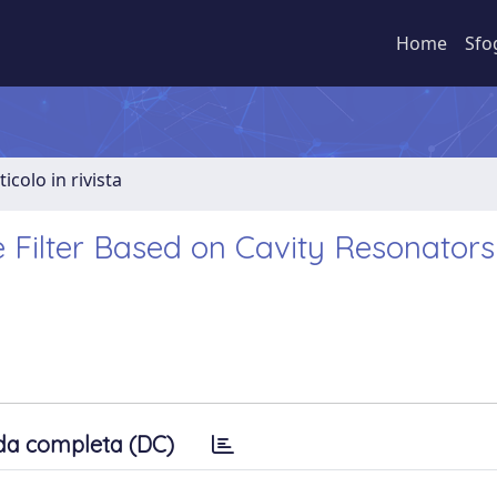
Home
Sfo
ticolo in rivista
Filter Based on Cavity Resonators
da completa (DC)