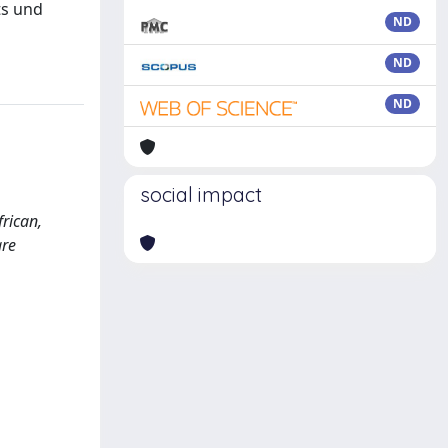
ts und
ND
ND
ND
social impact
frican,
are