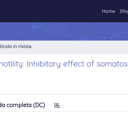
Home
Sfo
ticolo in rivista
ility: Inhibitory effect of somatos
da completa (DC)