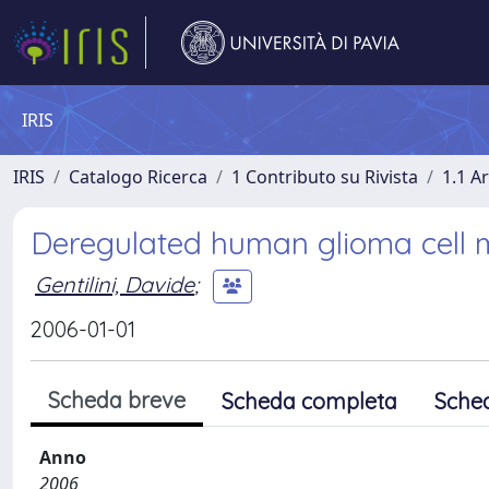
IRIS
IRIS
Catalogo Ricerca
1 Contributo su Rivista
1.1 Ar
Deregulated human glioma cell mot
Gentilini, Davide
;
2006-01-01
Scheda breve
Scheda completa
Sche
Anno
2006