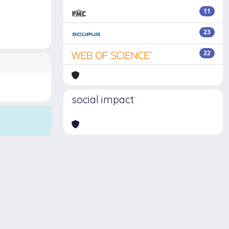
11
23
22
social impact