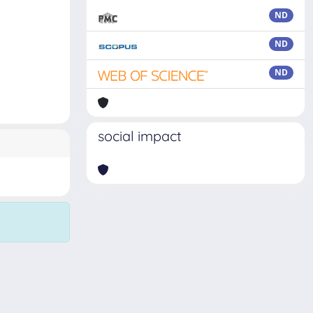
ND
ND
ND
social impact