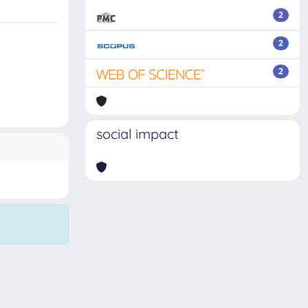
2
2
2
social impact