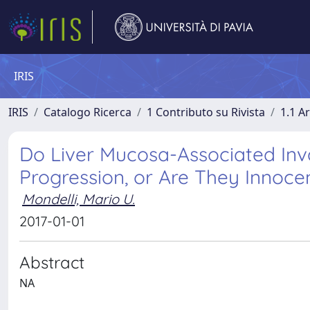
IRIS
IRIS
Catalogo Ricerca
1 Contributo su Rivista
1.1 Ar
Do Liver Mucosa-Associated Inva
Progression, or Are They Innoce
Mondelli, Mario U.
2017-01-01
Abstract
NA