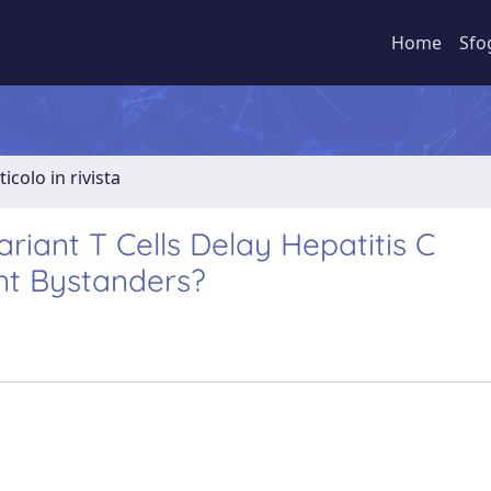
Home
Sfo
ticolo in rivista
riant T Cells Delay Hepatitis C
nt Bystanders?