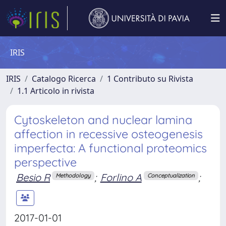
IRIS
IRIS
Catalogo Ricerca
1 Contributo su Rivista
1.1 Articolo in rivista
Cytoskeleton and nuclear lamina
affection in recessive osteogenesis
imperfecta: A functional proteomics
perspective
Besio R
;
Forlino A
;
Methodology
Conceptualization
2017-01-01