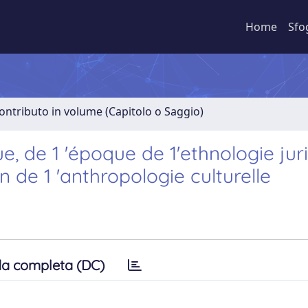
Home
Sfo
ontributo in volume (Capitolo o Saggio)
, de 1 'époque de 1'ethnologie jur
n de 1 'anthropologie culturelle
a completa (DC)