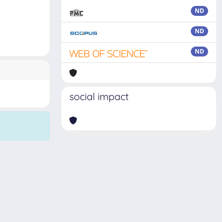
ND
ND
ND
social impact