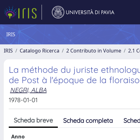
IRIS
IRIS
Catalogo Ricerca
2 Contributo in Volume
2.1 C
La méthode du juriste ethnologue
de Post à l'époque de la floraiso
NEGRI, ALBA
1978-01-01
Scheda breve
Scheda completa
Sched
Anno