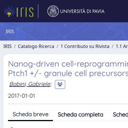
IRIS
IRIS
Catalogo Ricerca
1 Contributo su Rivista
1.1 Ar
Nanog-driven cell-reprogrammin
Ptch1 +/- granule cell precursors
Babini, Gabriele
;
2017-01-01
Scheda breve
Scheda completa
Sched