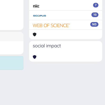
7
10
ND
social impact