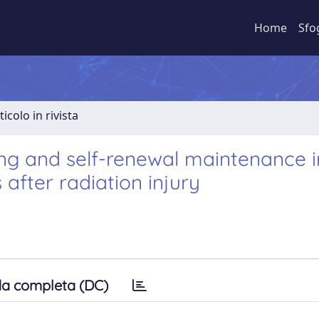
Home
Sfo
ticolo in rivista
g and self-renewal maintenance i
 after radiation injury
a completa (DC)