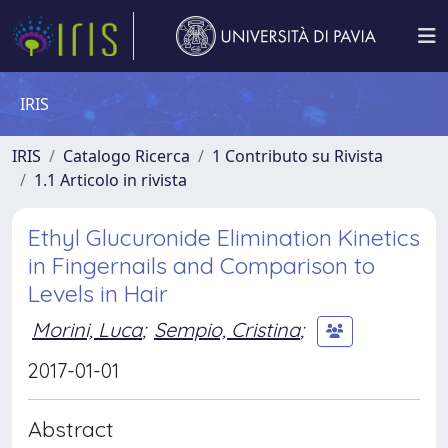
IRIS
IRIS
Catalogo Ricerca
1 Contributo su Rivista
1.1 Articolo in rivista
Ethyl Glucuronide Elimination Kinetics
in Fingernails and Comparison to
Levels in Hair
Morini, Luca
;
Sempio, Cristina
;
2017-01-01
Abstract