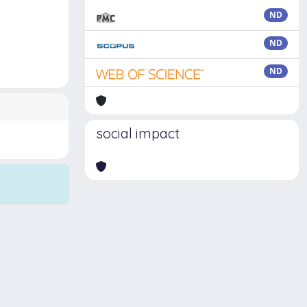
ND
ND
ND
social impact