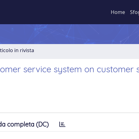
Home
Sfo
ticolo in rivista
stomer service system on customer 
da completa (DC)