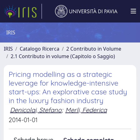
IRIS
IRIS
Catalogo Ricerca
2 Contributo in Volume
2.1 Contributo in volume (Capitolo o Saggio)
Pricing modelling as a strategic
leverage for knowledge-intensive
start-ups: An explorative case study
in the luxury fashion industry
Denicolai, Stefano
;
Merli, Federica
2014-01-01