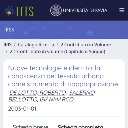
IRIS
IRIS
Catalogo Ricerca
2 Contributo in Volume
2.1 Contributo in volume (Capitolo o Saggio)
Nuove tecnologie e identità: la
conoscenza del tessuto urbano
come strumento di riappropriazione
DE LOTTO, ROBERTO
;
SALERNO
BELLOTTO, GIANMARCO
2003-01-01
Scheda breve
Scheda completa