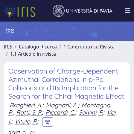
IRIS
IRIS
Catalogo Ricerca
1 Contributo su Rivista
1.1 Articolo in rivista
Observation of Charge-Dependent
Azimuthal Correlations in p-Pb
Collisions and Its Implication for the
Search for the Chiral Magnetic Effect
Braghieri, A.
;
Magnani, A.
;
Montagna,
P.
;
Ratti, S. P.
;
Riccardi, C.
;
Salvini, P.
;
Vai,
I.
;
Vitulo, P.
;
2017-01-01