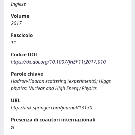
Inglese
Volume
2017
Fascicolo
11
Codice DOI
https://dx.doi.org/10.1007/JHEP11(2017)010
Parole chiave
Hadron-Hadron scattering (experiments); Higgs
physics; Nuclear and High Energy Physics
URL
http://link.springer.com/journal/13130
Presenza di coautori internazionali
sì