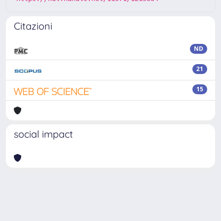
Citazioni
ND
21
15
social impact
Powered by
IRIS
-
about IRIS
-