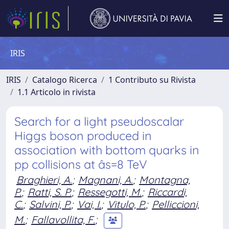
IRIS
IRIS
Catalogo Ricerca
1 Contributo su Rivista
1.1 Articolo in rivista
Search for a light pseudoscalar
Higgs boson produced in
association with bottom quarks in
pp collisions at âs=8 TeV
Braghieri, A.
;
Magnani, A.
;
Montagna,
P.
;
Ratti, S. P.
;
Ressegotti, M.
;
Riccardi,
C.
;
Salvini, P.
;
Vai, I.
;
Vitulo, P.
;
Pelliccioni,
M.
;
Fallavollita, F.
;