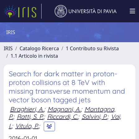
IRIS
IRIS
Catalogo Ricerca
1 Contributo su Rivista
1.1 Articolo in rivista
Search for dark matter in proton-
proton collisions at 8 TeV with
missing transverse momentum and
vector boson tagged jets
Braghieri, A.
;
Magnani, A.
;
Montagna,
P.
;
Ratti, S. P.
;
Riccardi, C.
;
Salvini, P.
;
Vai,
I.
;
Vitulo, P.
;
2016-01-01