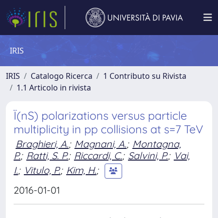
IRIS
IRIS
Catalogo Ricerca
1 Contributo su Rivista
1.1 Articolo in rivista
Ï(nS) polarizations versus particle
multiplicity in pp collisions at s=7 TeV
Braghieri, A.
;
Magnani, A.
;
Montagna,
P.
;
Ratti, S. P.
;
Riccardi, C.
;
Salvini, P.
;
Vai,
I.
;
Vitulo, P.
;
Kim, H.
;
2016-01-01