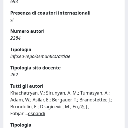
693
Presenza di coautori internazionali
sì
Numero autori
2284
Tipologia
info:eu-repo/semantics/article
Tipologia sito docente
262
Tutti gli autori
Khachatryan, V.; Sirunyan, A. M.; Tumasyan, A.;
Adam, W.; Asilar, E.; Bergauer, T.; Brandstetter, J.;
Brondolin, E.; Dragicevic, M.; Erï¿½, J.;
Fabjan
...
espandi
Tipologia