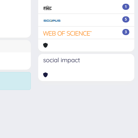
1
5
3
social impact