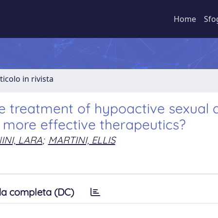
Home
Sfo
ticolo in rivista
he treatment of hypoactive sexual 
or more effective therapeutics?
INI, LARA
;
MARTINI, ELLIS
a completa (DC)