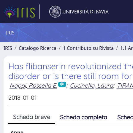
IRIS
IRIS
Catalogo Ricerca
1 Contributo su Rivista
1.1 Ar
Has flibanserin revolutionized t
disorder or is there still room f
Nappi, Rossella E.
;
Cucinella, Laura
;
TIRAN
2018-01-01
Scheda breve
Scheda completa
Sched
Anno