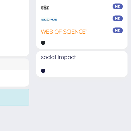
ND
ND
ND
social impact