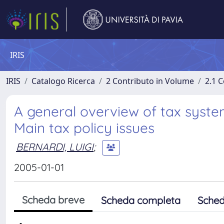
IRIS
IRIS
Catalogo Ricerca
2 Contributo in Volume
2.1 C
A general overview of tax syst
Main tax policy issues
BERNARDI, LUIGI
;
2005-01-01
Scheda breve
Scheda completa
Sched