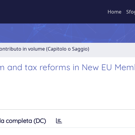
Home
Sfo
ontributo in volume (Capitolo o Saggio)
em and tax reforms in New EU Mem
a completa (DC)