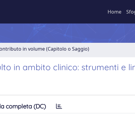
Home
Sfo
ontributo in volume (Capitolo o Saggio)
to in ambito clinico: strumenti e li
a completa (DC)