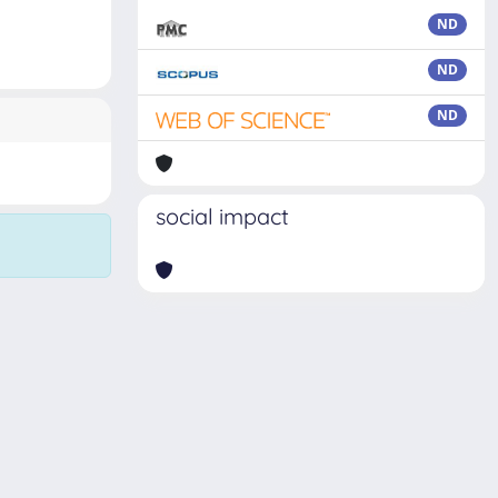
ND
ND
ND
social impact