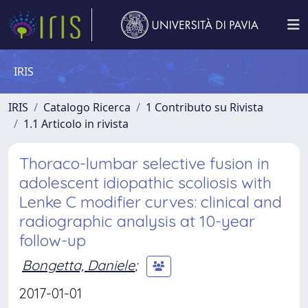
IRIS
IRIS
Catalogo Ricerca
1 Contributo su Rivista
1.1 Articolo in rivista
Thoraco-lumbar selective fusion in
adolescent idiopathic scoliosis with
Lenke C modifier curves: clinical and
radiographic analysis at 10-year
follow-up
Bongetta, Daniele
;
2017-01-01