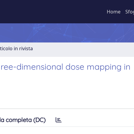
Home
Sfo
ticolo in rivista
three-dimensional dose mapping in
a completa (DC)