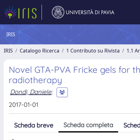
IRIS
IRIS
Catalogo Ricerca
1 Contributo su Rivista
1.1 Ar
Novel GTA-PVA Fricke gels for 
radiotherapy
Dondi, Daniele
;
2017-01-01
Scheda completa
Scheda breve
Sched