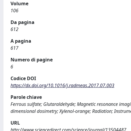
Volume
106
Da pagina
612
A pagina
617
Numero di pagine
6
Codice DOI
https://dx.doi.org/10.1016/j.radmeas.2017.07.003
Parole chiave
Ferrous sulfate; Glutaraldehyde; Magnetic resonance imagi
dimensional dosimetry; Xylenol-orange; Radiation; Instrum
URL
http://www.sciencedirect.com/science/journal/13504487