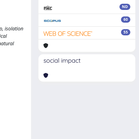
ND
60
, isolation
55
ical
natural
social impact