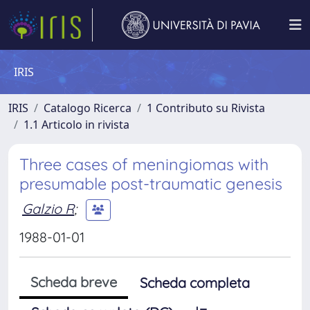
IRIS
IRIS
Catalogo Ricerca
1 Contributo su Rivista
1.1 Articolo in rivista
Three cases of meningiomas with
presumable post-traumatic genesis
Galzio R
;
1988-01-01
Scheda breve
Scheda completa