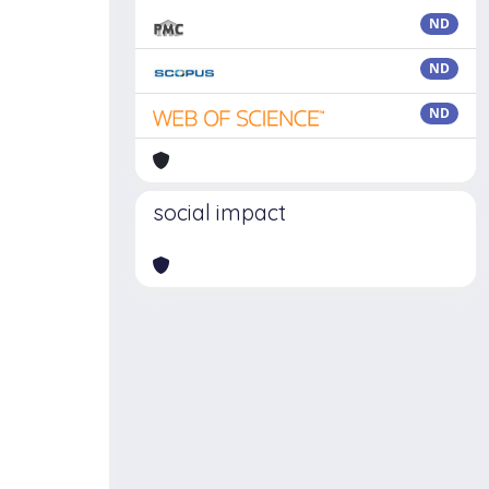
ND
ND
ND
social impact