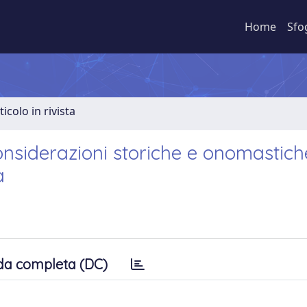
Home
Sfo
ticolo in rivista
onsiderazioni storiche e onomastich
a
da completa (DC)