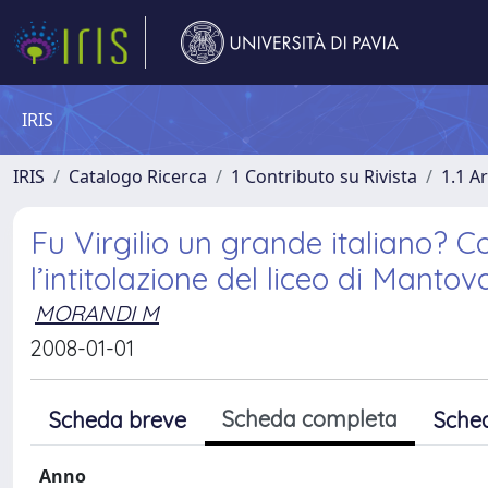
IRIS
IRIS
Catalogo Ricerca
1 Contributo su Rivista
1.1 Ar
Fu Virgilio un grande italiano? C
l’intitolazione del liceo di Mantov
MORANDI M
2008-01-01
Scheda completa
Scheda breve
Sche
Anno