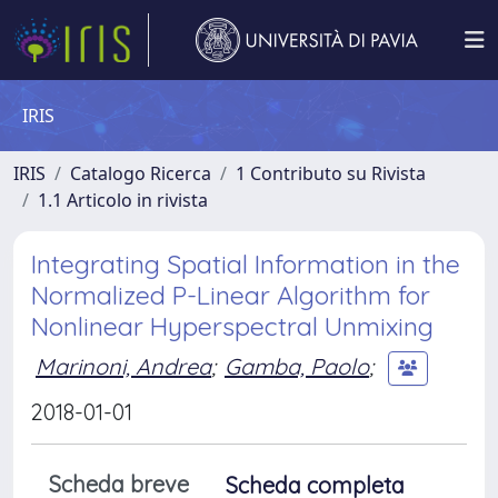
IRIS
IRIS
Catalogo Ricerca
1 Contributo su Rivista
1.1 Articolo in rivista
Integrating Spatial Information in the
Normalized P-Linear Algorithm for
Nonlinear Hyperspectral Unmixing
Marinoni, Andrea
;
Gamba, Paolo
;
2018-01-01
Scheda breve
Scheda completa