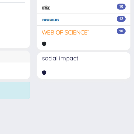
10
12
10
social impact