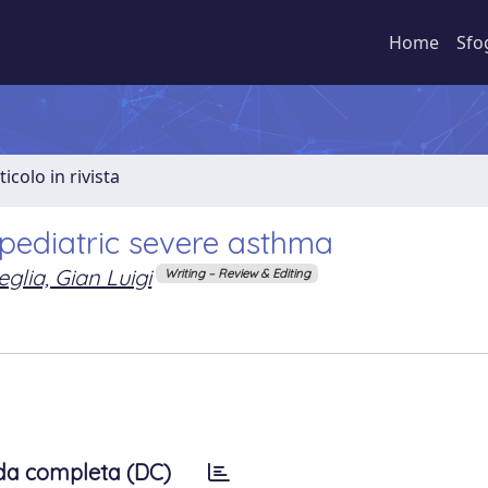
Home
Sfo
ticolo in rivista
 pediatric severe asthma
glia, Gian Luigi
Writing – Review & Editing
da completa (DC)