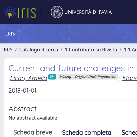
IRIS
IRIS
Catalogo Ricerca
1 Contributo su Rivista
1.1 Ar
Current and future challenges in
Licari, Amelia
;
Marse
Writing – Original Draft Preparation
2018-01-01
Abstract
No abstract available
Scheda breve
Scheda completa
Sche