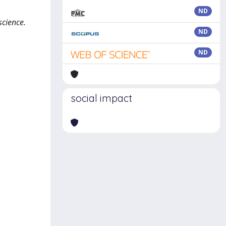
ND
science.
ND
ND
social impact