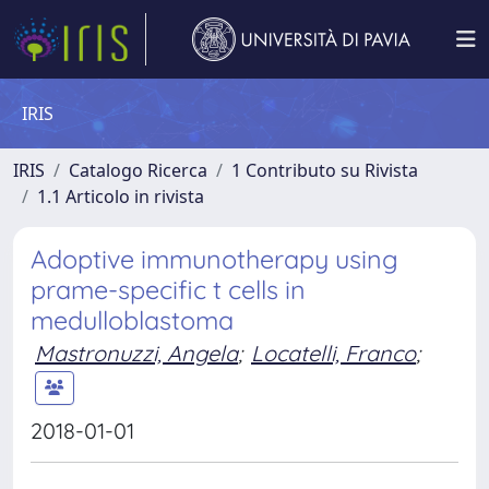
IRIS
IRIS
Catalogo Ricerca
1 Contributo su Rivista
1.1 Articolo in rivista
Adoptive immunotherapy using
prame-specific t cells in
medulloblastoma
Mastronuzzi, Angela
;
Locatelli, Franco
;
2018-01-01