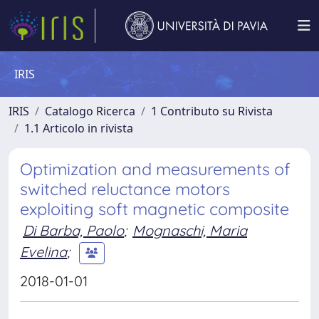
IRIS
IRIS
Catalogo Ricerca
1 Contributo su Rivista
1.1 Articolo in rivista
Optimization and measurements of
switched reluctance motors
exploiting soft magnetic composite
Di Barba, Paolo
;
Mognaschi, Maria
Evelina
;
2018-01-01