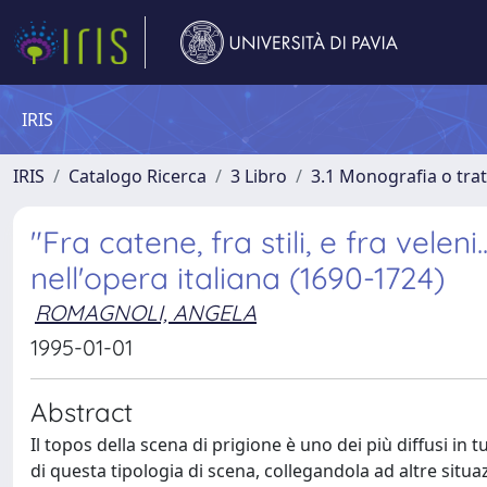
IRIS
IRIS
Catalogo Ricerca
3 Libro
3.1 Monografia o trat
"Fra catene, fra stili, e fra veleni
nell'opera italiana (1690-1724)
ROMAGNOLI, ANGELA
1995-01-01
Abstract
Il topos della scena di prigione è uno dei più diffusi in tu
di questa tipologia di scena, collegandola ad altre situ